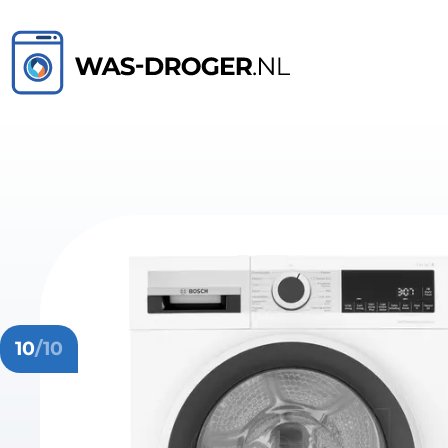
10
/10