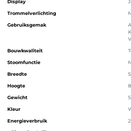
Display
J
Trommelverlichting
Gebruiksgemak
A
K
V
Bouwkwaliteit
T
Stoomfunctie
Breedte
5
Hoogte
8
Gewicht
5
Kleur
W
Energieverbruik