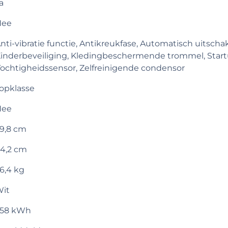
a
Nee
nti-vibratie functie, Antikreukfase, Automatisch uitscha
inderbeveiliging, Kledingbeschermende trommel, Startu
ochtigheidssensor, Zelfreinigende condensor
opklasse
Nee
9,8 cm
4,2 cm
6,4 kg
it
258 kWh