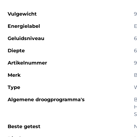
Vulgewicht
9
Energielabel
E
Geluidsniveau
6
Diepte
6
Artikelnummer
9
Merk
B
Type
Algemene droogprogramma's
B
H
S
Beste getest