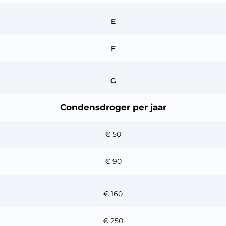
E
F
G
Condensdroger per jaar
Monthly
€ 50
€ 90
€ 160
€ 250