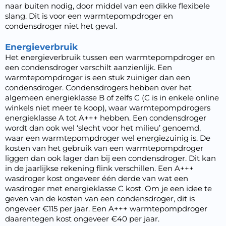
naar buiten nodig, door middel van een dikke flexibele
slang. Dit is voor een warmtepompdroger en
condensdroger niet het geval.
Energieverbruik
Het
energieverbruik
tussen een warmtepompdroger en
een condensdroger verschilt aanzienlijk. Een
warmtepompdroger is een stuk zuiniger dan een
condensdroger. Condensdrogers hebben over het
algemeen energieklasse B of zelfs C (C is in enkele online
winkels niet meer te koop), waar warmtepompdrogers
energieklasse A tot A+++ hebben. Een condensdroger
wordt dan ook wel ‘slecht voor het milieu’ genoemd,
waar een warmtepompdroger wel energiezuinig is. De
kosten van het gebruik van een warmtepompdroger
liggen dan ook lager dan bij een condensdroger. Dit kan
in de jaarlijkse rekening flink verschillen. Een A+++
wasdroger kost ongeveer één derde van wat een
wasdroger met energieklasse C kost. Om je een idee te
geven van de kosten van een condensdroger, dit is
ongeveer €115 per jaar. Een A+++ warmtepompdroger
daarentegen kost ongeveer €40 per jaar.