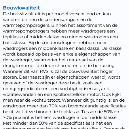
Bouwkwaliteit
De
bouwkwaliteit
is per model verschillend en kan
variëren binnen de condensdrogers en de
warmtepompdrogers. Binnen het assortiment van de
warmtepompdrogers hebben meer wasdrogers een
topklasse of middenklasse en minder wasdrogers een
basisklasse. Bij de condensdrogers hebben meer
wasdrogers een middenklasse en basisklasse. De klasse
wordt bepaald op basis van enkele eigenschappen van
de wasdroger, waaronder het materiaal van de
droogtrommel, de deurscharnieren en de behuizing.
Wanneer dit van RVS is, zal de bouwkwaliteit hoger
scoren. Daarnaast zijn er eigenschappen waarbij wordt
gekeken of de wasdroger deze bezit, zoals een
reinigingsindicatoren, een vochtigheidsensor, anti-
vibratiewanden en een koolborstelloze motor. Ook kijkt
men naar de
vochtuitstoot
. Wanneer dit gunstig is, en de
wasdroger meer dan 70% van bovenstaande specificaties
bezit, valt deze binnen de topklasse. Tussen de 50% en
70% procent is het een wasdroger in de middelklasse.
Met minder dan 50% van de specificaties is het een
wasdroger met een basisklasse bouwkwaliteit. Omdat de