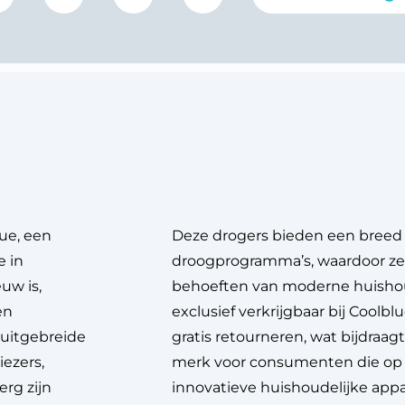
lue, een
Deze drogers bieden een breed 
 in
droogprogramma’s, waardoor ze v
uw is,
behoeften van moderne huishou
en
exclusief verkrijgbaar bij Coolblu
uitgebreide
gratis retourneren, wat bijdraag
ezers,
merk voor consumenten die op 
rg zijn
innovatieve huishoudelijke appa