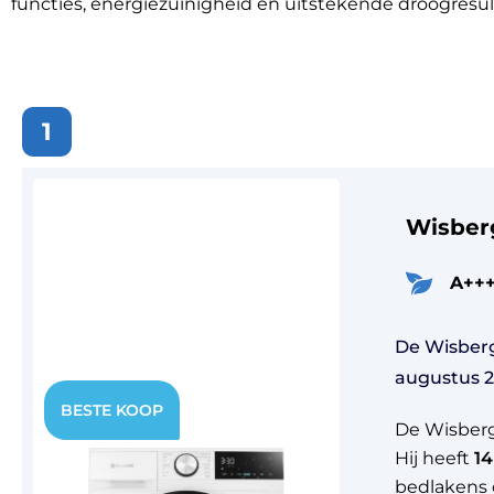
functies, energiezuinigheid en uitstekende droogresul
1
Wisbe
A++
De Wisber
augustus 2
De Wisberg
Hij heeft
14
bedlakens 