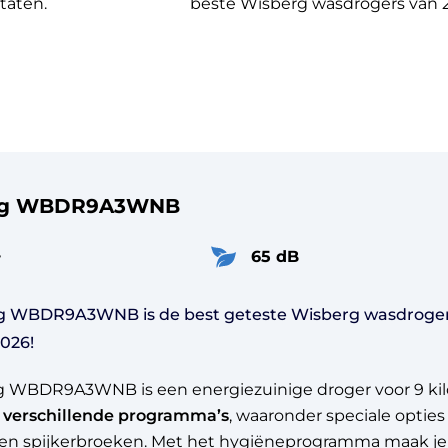
taten.
beste Wisberg wasdrogers van 
rg WBDR9A3WNB
+
65 dB
g WBDR9A3WNB is de best geteste Wisberg wasdroge
026!
 WBDR9A3WNB is een energiezuinige droger voor 9 kil
 verschillende programma’s
, waaronder speciale opties
en spijkerbroeken. Met het hygiëneprogramma maak je 