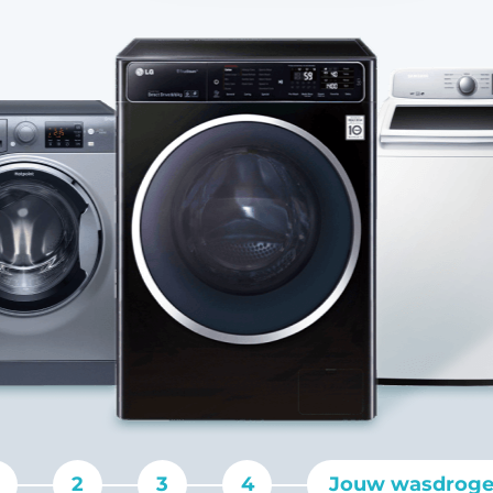
2
3
4
Jouw wasdroge