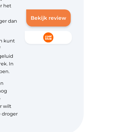
r het
Bekijk review
ger dan
in kunt
f
geluid
ek. In
ben.
en
nog
e
r wilt
e droger