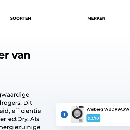
SOORTEN
MERKEN
er van
ogwaardige
rogers. Dit
Wisberg WBDR9A3
d, efficiëntie
1
erfectDry. Als
9.3
/10
energiezuinige