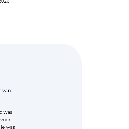
2026!
r van
o was.
 voor
je was