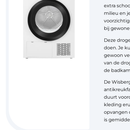
extra schoo
milieu en 
voorzichti
bij gewone
Deze droger
doen. Je ku
gewoon veel
van de drog
de badkamer
De Wisbe
antikreukfa
duurt voord
kleding eru
opvangen of
is gemiddel