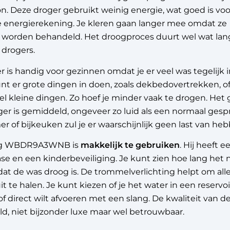
n. Deze droger gebruikt weinig energie, wat goed is voo
je energierekening. Je kleren gaan langer mee omdat ze
g worden behandeld. Het droogproces duurt wel wat lan
 drogers.
 is handig voor gezinnen omdat je er veel was tegelijk 
nt er grote dingen in doen, zoals dekbedovertrekken, o
 kleine dingen. Zo hoef je minder vaak te drogen. Het 
er is gemiddeld, ongeveer zo luid als een normaal gespr
 of bijkeuken zul je er waarschijnlijk geen last van heb
rg WBDR9A3WNB is
makkelijk te gebruiken
. Hij heeft e
se en een kinderbeveiliging. Je kunt zien hoe lang het 
at de was droog is. De trommelverlichting helpt om all
it te halen. Je kunt kiezen of je het water in een reservoi
 direct wilt afvoeren met een slang. De kwaliteit van d
d, niet bijzonder luxe maar wel betrouwbaar.