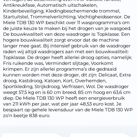
Antikreukfase, Automatisch uitschakelen,
Kinderbeveiliging, Kledingbeschermende trommel,
Startuitstel, Trommelverlichting, Vochtigheidssensor. De
Miele TDB 130 WP beschikt over 11 wasprogramma’s om
de juiste keuze te maken bij het drogen van je wasgoed.
De bouwkwaliteit van deze wasdroger is: Topklasse. Een
hogere bouwkwaliteit zorgt ervoor dat de machine
langer mee gaat. Bij intensief gebruik van de wasdroger
raden wij altijd wasdrogers aan met een bouwkwaliteit:
Topklasse. De droger heeft allerlei droog opties, namelijk:
Fris ruikende was, Vermindert slijtage, Voorkomt
krimpen. Er zijn allerlei programma’s die gedraaid
kunnen worden met deze droger, dit zijn: Delicaat, Extra
droog, Kastdroog, Katoen, Kort, Overhemden,
Sportkleding, Strijkdroog, Verfrissen, Wol. De wasdroger
weegt 57,5 kg en is 60 cm breed, 85 cm hoog en 63,6 cm
diep. De Miele TDB 130 WP heeft een energieverbruik
van 211 kWh per jaar, wat per jaar 48,53 euro kost. Je
bespaart op gehele levensduur van de Miele TDB 130 WP
zo’n beetje 838 euro.