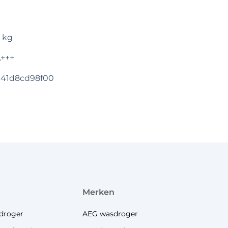
 kg
+++
41d8cd98f00
merken
droger
AEG wasdroger