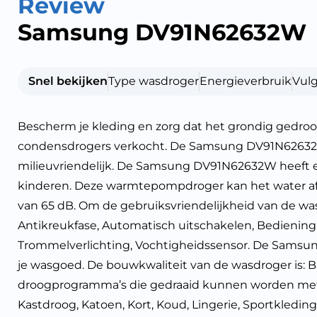
Review
Samsung DV91N62632W
Snel bekijken
Type wasdroger
Energieverbruik
Vul
Bescherm je kleding en zorg dat het grondig ged
condensdrogers verkocht. De Samsung DV91N62632W 
milieuvriendelijk. De Samsung DV91N62632W heeft ene
kinderen. Deze warmtepompdroger kan het water afvo
van 65 dB. Om de gebruiksvriendelijkheid van de wa
Antikreukfase, Automatisch uitschakelen, Bediening 
Trommelverlichting, Vochtigheidssensor. De Samsu
je wasgoed. De bouwkwaliteit van de wasdroger is: Bas
droogprogramma’s die gedraaid kunnen worden met 
Kastdroog, Katoen, Kort, Koud, Lingerie, Sportkledin