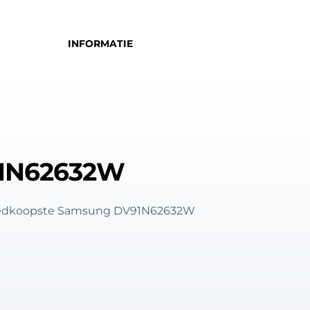
INFORMATIE
1N62632W
 goedkoopste Samsung DV91N62632W