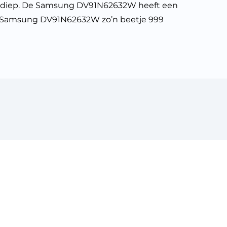
cm diep. De Samsung DV91N62632W heeft een
 de Samsung DV91N62632W zo’n beetje 999