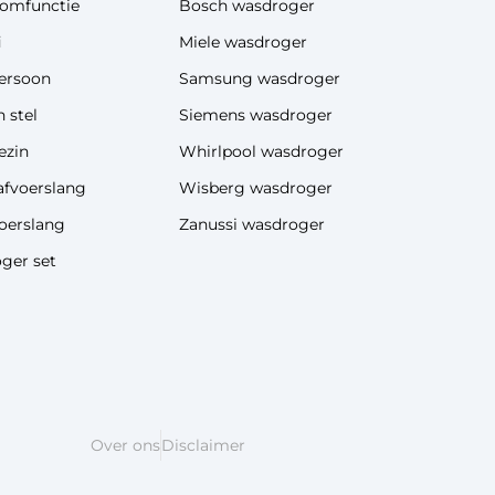
omfunctie
Bosch wasdroger
i
Miele wasdroger
ersoon
Samsung wasdroger
 stel
Siemens wasdroger
ezin
Whirlpool wasdroger
afvoerslang
Wisberg wasdroger
oerslang
Zanussi wasdroger
ger set
Over ons
Disclaimer