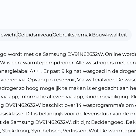
gewicht
Geluidsniveau
Gebruiksgemak
Bouwkwaliteit
roogd wordt met de Samsung DV91N62632W. Online wor
is een: warmtepompdroger. Alle wasdrogers met een en
rgielabel A+++. Er past 9 kg nat wasgoed in de droger. 
eren via: Opvang in reservoir, Via waterafvoer. De was
sdroger zo hoog mogelijk te maken is er gedacht aan het
via app, Informatie aflezen via app, Kinderbeveiliging,
ng DV91N62632W beschikt over 14 wasprogramma’s om de
isklasse. Dit is belangrijk voor de levensduur van de ma
de Samsung DV91N62632W, dit zijn: Beddengoed, Dekens
g, Strijkdroog, Synthetisch, Verfrissen, Wol. De warmte