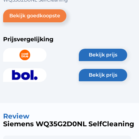
Bekijk goedkoopste
Prijsvergelijking
bekijk prijs
bekijk prijs
Review
Siemens WQ35G2D0NL SelfCleaning