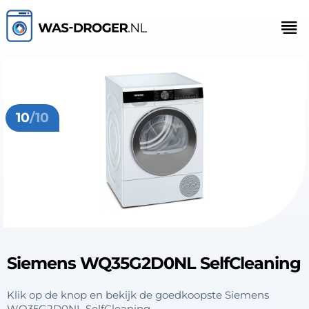
10
/10
Siemens WQ35G2D0NL SelfCleaning
Klik op de knop en bekijk de goedkoopste Siemens
WQ35G2D0NL SelfCleaning