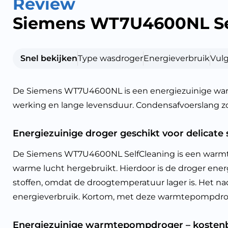
Review
Siemens WT7U4600NL Se
Snel bekijken
Type wasdroger
Energieverbruik
Vul
De Siemens WT7U4600NL is een energiezuinige warm
werking en lange levensduur. Condensafvoerslang zor
Energiezuinige droger geschikt voor delicate 
De Siemens WT7U4600NL SelfCleaning is een warmte
warme lucht hergebruikt. Hierdoor is de droger ene
stoffen, omdat de droogtemperatuur lager is. Het na
energieverbruik. Kortom, met deze warmtepompdroge
Energiezuinige warmtepompdroger – kosten