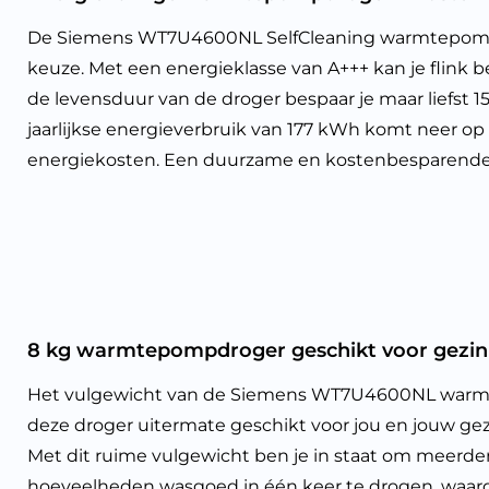
De Siemens WT7U4600NL SelfCleaning warmtepompd
keuze. Met een energieklasse van A+++ kan je flink 
de levensduur van de droger bespaar je maar liefst 
jaarlijkse energieverbruik van 177 kWh komt neer op s
energiekosten. Een duurzame en kostenbesparende 
8 kg warmtepompdroger geschikt voor gezin
Het vulgewicht van de Siemens WT7U4600NL warmt
deze droger uitermate geschikt voor jou en jouw gezi
Met dit ruime vulgewicht ben je in staat om meerde
hoeveelheden wasgoed in één keer te drogen, waardoo