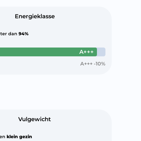
Energieklasse
ter dan
94%
A+++
A+++ -10%
Vulgewicht
een
klein gezin