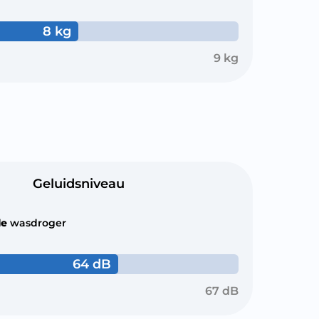
8 kg
9 kg
Geluidsniveau
le
wasdroger
64 dB
67 dB