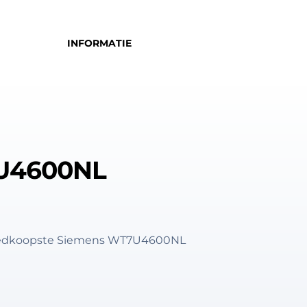
INFORMATIE
U4600NL
 goedkoopste Siemens WT7U4600NL