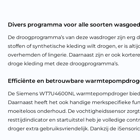
Divers programma voor alle soorten wasgoe
De droogprogramma’s van deze wasdroger zijn erg di
stoffen of synthetische kleding wilt drogen, er is al
overhemden of lingerie. Daarnaast zijn er ook korter
droge kleding met deze droogprogramma’s.
Efficiënte en betrouwbare warmtepompdroge
De Siemens WT7U4600NL warmtepompdroger biedt vers
Daarnaast heeft het ook handige merkspecifieke fun
moeiteloos onderhoud. De vochtigheidssensor zorgt 
resttijdindicator en startuitstel heb je volledige
droger extra gebruiksvriendelijk. Dankzij de iSenso