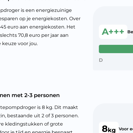
roger is een energiezuinige
besparen op je energiekosten. Over
1545 euro aan energiekosten. Het
A+++
Be
lechts 70,8 euro per jaar aan
keuze voor jou.
D
nen met 2-3 personen
epompdroger is 8 kg. Dit maakt
n, bestaande uit 2 of 3 personen.
re kledingstukken of grote
8
Voor 
kg
r je tijd en energie bespaart.