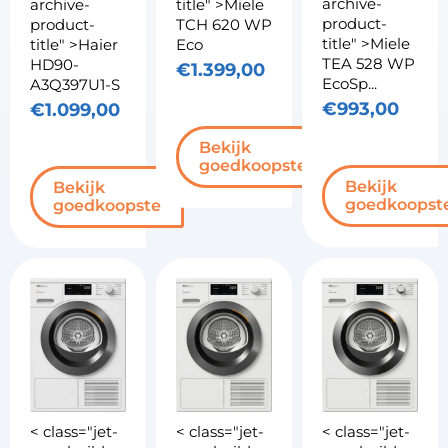
archive-
archive-
title" >Miele
product-
product-
TCH 620 WP
title" >Miele
title" >Haier
Eco
TEA 528 WP
HD90-
€
1.399,00
EcoSp...
A3Q397U1-S
€
993,00
€
1.099,00
Bekijk
goedkoopste
Bekijk
Bekijk
goedkoopst
goedkoopste
< class="jet-
< class="jet-
< class="jet-