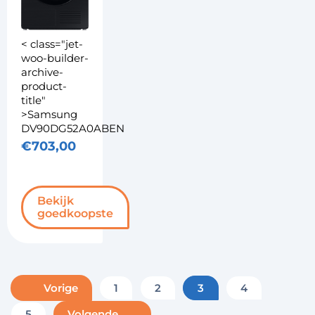
< class="jet-
woo-builder-
archive-
product-
title"
>Samsung
DV90DG52A0ABEN
€
703,00
Bekijk
goedkoopste
Vorige
1
2
3
4
Volgende
5