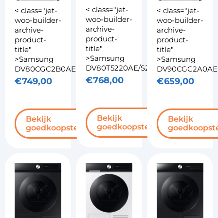
< class="jet-
< class="jet-
< class="jet-
woo-builder-
woo-builder-
woo-builder-
archive-
archive-
archive-
product-
product-
product-
title"
title"
title"
>Samsung
>Samsung
>Samsung
DV80T5220AE/S2
DV80CGC2B0AEEN
DV90CGC2A0AE
€
768,00
€
749,00
€
659,00
Bekijk
Bekijk
Bekijk
goedkoopste
goedkoopste
goedkoopst