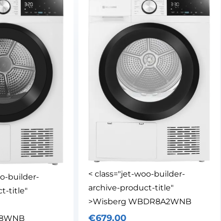
< class="jet-woo-builder-
oo-builder-
archive-product-title"
t-title"
>Wisberg WBDR8A2WNB
€
679,00
38WNB