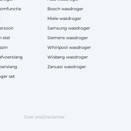
omfunctie
Bosch wasdroger
i
Miele wasdroger
ersoon
Samsung wasdroger
 stel
Siemens wasdroger
ezin
Whirlpool wasdroger
afvoerslang
Wisberg wasdroger
oerslang
Zanussi wasdroger
ger set
Over ons
Disclaimer