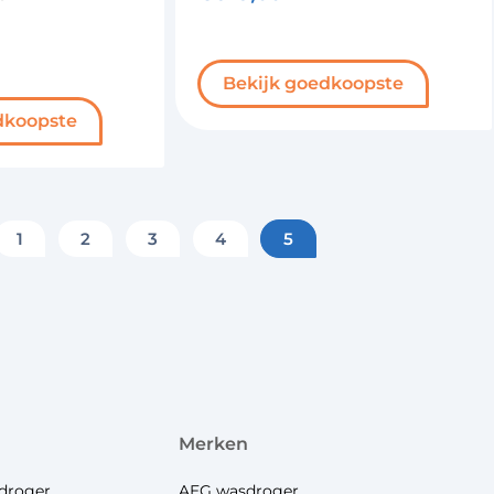
Bekijk goedkoopste
dkoopste
1
2
3
4
5
merken
droger
AEG wasdroger