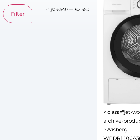
Prijs:
€540
—
€2.350
Filter
< class="jet-w
archive-produc
>Wisberg
WBDR1400A