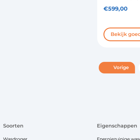
€
599,00
Bekijk goe
Vorige
soorten
eigenschappen
Wasdroger
Energiezuinige was