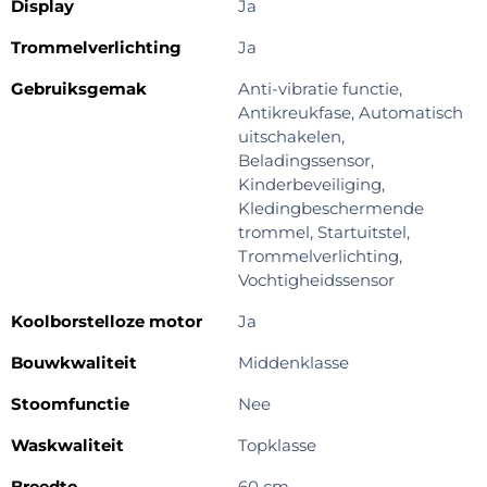
Display
Ja
Trommelverlichting
Ja
Gebruiksgemak
Anti-vibratie functie,
Antikreukfase, Automatisch
uitschakelen,
Beladingssensor,
Kinderbeveiliging,
Kledingbeschermende
trommel, Startuitstel,
Trommelverlichting,
Vochtigheidssensor
Koolborstelloze motor
Ja
Bouwkwaliteit
Middenklasse
Stoomfunctie
Nee
Waskwaliteit
Topklasse
Breedte
60 cm