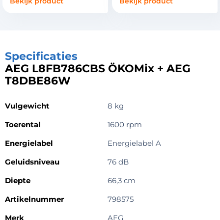
Bekijk product
Bekijk product
Specificaties
AEG L8FB786CBS ÖKOMix + AEG
T8DBE86W
Vulgewicht
8 kg
Toerental
1600 rpm
Energielabel
Energielabel A
Geluidsniveau
76 dB
Diepte
66,3 cm
Artikelnummer
798575
Merk
AEG