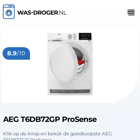
8.9
/10
AEG T6DB72GP ProSense
Klik op de knop en bekijk de goedkoopste AEG
T6DB72GP ProSense