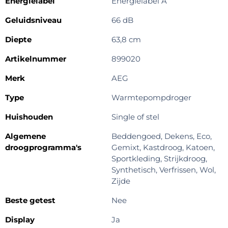
Energielabel
Energielabel A
Geluidsniveau
66 dB
Diepte
63,8 cm
Artikelnummer
899020
Merk
AEG
Type
Warmtepompdroger
Huishouden
Single of stel
Algemene
Beddengoed, Dekens, Eco,
droogprogramma's
Gemixt, Kastdroog, Katoen,
Sportkleding, Strijkdroog,
Synthetisch, Verfrissen, Wol,
Zijde
Beste getest
Nee
Display
Ja