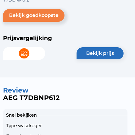
Bekijk goedkoopste
Prijsvergelijking
bekijk prijs
Review
AEG T7DBNP612
Snel bekijken
Type wasdroger