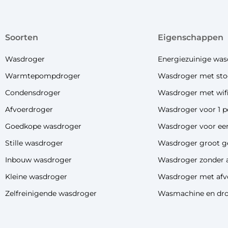
soorten
eigenschappen
Wasdroger
Energiezuinige was
Warmtepompdroger
Wasdroger met sto
Condensdroger
Wasdroger met wif
Afvoerdroger
Wasdroger voor 1 p
Goedkope wasdroger
Wasdroger voor een
Stille wasdroger
Wasdroger groot g
Inbouw wasdroger
Wasdroger zonder 
Kleine wasdroger
Wasdroger met afv
Zelfreinigende wasdroger
Wasmachine en dro