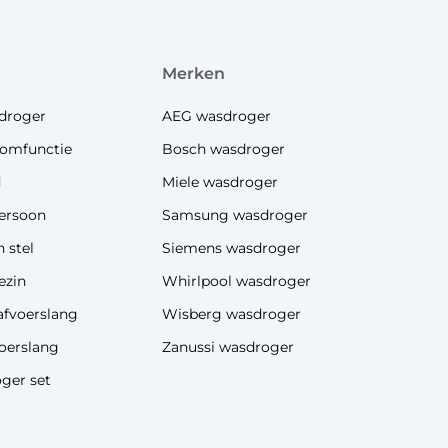
merken
droger
AEG wasdroger
omfunctie
Bosch wasdroger
i
Miele wasdroger
ersoon
Samsung wasdroger
 stel
Siemens wasdroger
ezin
Whirlpool wasdroger
afvoerslang
Wisberg wasdroger
oerslang
Zanussi wasdroger
ger set