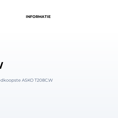
INFORMATIE
W
goedkoopste ASKO T208C.W