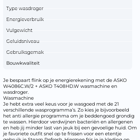
Type wasdroger
Energieverbruik
Vulgewicht
Geluidsniveau
Gebruiksgemak
Bouwkwaliteit
Je bespaart flink op je energierekening met de ASKO
W4086C.W/2 + ASKO T408HD.W wasmachine en
wasdroger.
Wasmachine
Je hebt extra veel keus voor je wasgoed met de 21
verschillende wasprogramma’s. Zo kies je bijvoorbeeld
het anti allergie programma om je beddengoed grondig
te wassen. Hierdoor verdwijnen bacteriën en allergenen
en heb jij minder last van jeuk bij een gevoelige huid. Om
je favoriete outfit snel op te frissen voor een etentje
gebruik je Steam Refresh. Hiermee fris je je kleding op