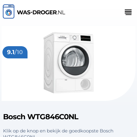
9.1
/10
Bosch WTG846C0NL
Klik op de knop en bekijk de goedkoopste Bosch
WTG846C0NL