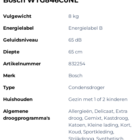
Bosch WTG846C0NL
Vulgewicht
8 kg
Energielabel
Energielabel B
Geluidsniveau
65 dB
Diepte
65 cm
Artikelnummer
832254
Merk
Bosch
Type
Condensdroger
Huishouden
Gezin met 1 of 2 kinderen
Algemene
Allergieën, Delicaat, Extra
droogprogramma's
droog, Gemixt, Kastdroog,
Katoen, Kleine lading, Kort,
Koud, Sportkleding,
Strijkdroog, Synthetisch,