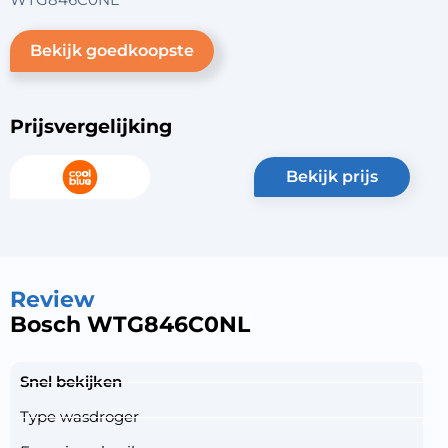
Bekijk goedkoopste
Prijsvergelijking
bekijk prijs
Review
Bosch WTG846C0NL
Snel bekijken
Type wasdroger