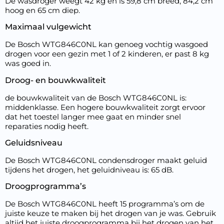
De wasdroger weegt 42 kg en is 59,8 cm breed, 84,2 cm
hoog en 65 cm diep.
Maximaal vulgewicht
De Bosch WTG846C0NL kan genoeg vochtig wasgoed
drogen voor een gezin met 1 of 2 kinderen, er past 8 kg
was goed in.
Droog- en bouwkwaliteit
de bouwkwaliteit van de Bosch WTG846C0NL is:
middenklasse. Een hogere bouwkwaliteit zorgt ervoor
dat het toestel langer mee gaat en minder snel
reparaties nodig heeft.
Geluidsniveau
De Bosch WTG846C0NL condensdroger maakt geluid
tijdens het drogen, het geluidniveau is: 65 dB.
Droogprogramma’s
De Bosch WTG846C0NL heeft 15 programma’s om de
juiste keuze te maken bij het drogen van je was. Gebruik
altijd het juiste droogprogramma bij het drogen van het