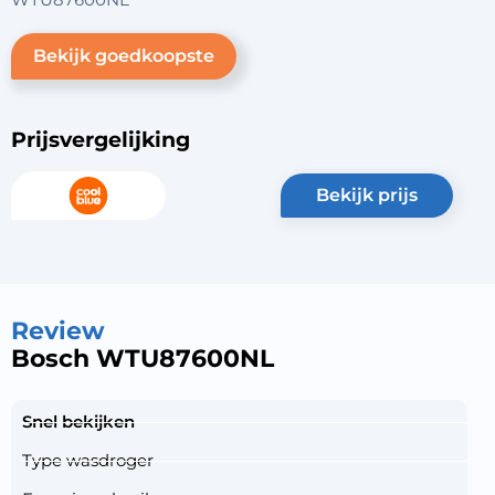
Bekijk goedkoopste
Prijsvergelijking
bekijk prijs
Review
Bosch WTU87600NL
Snel bekijken
Type wasdroger