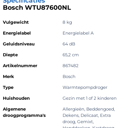
Specificaties
Bosch WTU87600NL
Vulgewicht
8 kg
Energielabel
Energielabel A
Geluidsniveau
64 dB
Diepte
65,2 cm
Artikelnummer
867482
Merk
Bosch
Type
Warmtepompdroger
Huishouden
Gezin met 1 of 2 kinderen
Algemene
Allergieën, Beddengoed,
droogprogramma's
Dekens, Delicaat, Extra
droog, Gemixt,
Handdoeken, Kastdroog,