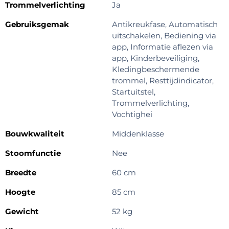
Trommelverlichting
Ja
Gebruiksgemak
Antikreukfase, Automatisch
uitschakelen, Bediening via
app, Informatie aflezen via
app, Kinderbeveiliging,
Kledingbeschermende
trommel, Resttijdindicator,
Startuitstel,
Trommelverlichting,
Vochtighei
Bouwkwaliteit
Middenklasse
Stoomfunctie
Nee
Breedte
60 cm
Hoogte
85 cm
Gewicht
52 kg