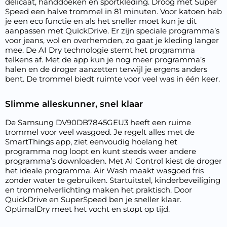
delicaat, handdoeken en sportkleding. Droog met Super
Speed een halve trommel in 81 minuten. Voor katoen heb
je een eco functie en als het sneller moet kun je dit
aanpassen met QuickDrive. Er zijn speciale programma’s
voor jeans, wol en overhemden, zo gaat je kleding langer
mee. De AI Dry technologie stemt het programma
telkens af. Met de app kun je nog meer programma’s
halen en de droger aanzetten terwijl je ergens anders
bent. De trommel biedt ruimte voor veel was in één keer.
Slimme alleskunner, snel klaar
De Samsung DV90DB7845GEU3 heeft een ruime
trommel voor veel wasgoed. Je regelt alles met de
SmartThings app, ziet eenvoudig hoelang het
programma nog loopt en kunt steeds weer andere
programma’s downloaden. Met AI Control kiest de droger
het ideale programma. Air Wash maakt wasgoed fris
zonder water te gebruiken. Startuitstel, kinderbeveiliging
en trommelverlichting maken het praktisch. Door
QuickDrive en SuperSpeed ben je sneller klaar.
OptimalDry meet het vocht en stopt op tijd.