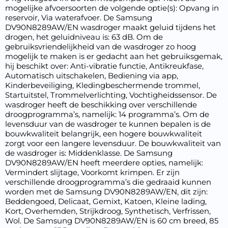
mogelijke afvoersoorten de volgende optie(s): Opvang in
reservoir, Via waterafvoer. De Samsung
DV90N8289AW/EN wasdroger maakt geluid tijdens het
drogen, het geluidniveau is: 63 dB. Om de
gebruiksvriendelijkheid van de wasdroger zo hoog
mogelijk te maken is er gedacht aan het gebruiksgemak,
hij beschikt over: Anti-vibratie functie, Antikreukfase,
Automatisch uitschakelen, Bediening via app,
Kinderbeveiliging, Kledingbeschermende trommel,
Startuitstel, Trommelverlichting, Vochtigheidssensor. De
wasdroger heeft de beschikking over verschillende
droogprogramma’s, namelijk: 14 programma’s. Om de
levensduur van de wasdroger te kunnen bepalen is de
bouwkwaliteit belangrijk, een hogere bouwkwaliteit
zorgt voor een langere levensduur. De bouwkwaliteit van
de wasdroger is: Middenklasse. De Samsung
DV90N8289AW/EN heeft meerdere opties, namelijk:
Vermindert slijtage, Voorkomt krimpen. Er zijn
verschillende droogprogramma’s die gedraaid kunnen
worden met de Samsung DV90N8289AW/EN, dit zijn:
Beddengoed, Delicaat, Gemixt, Katoen, Kleine lading,
Kort, Overhemden, Strijkdroog, Synthetisch, Verfrissen,
Wol. De Samsung DV90N8289AW/EN is 60 cm breed, 85