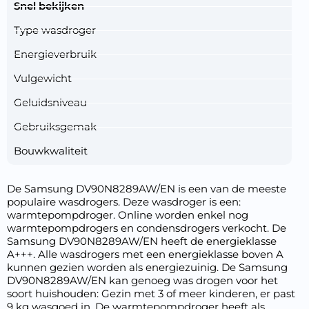
Snel bekijken
Type wasdroger
Energieverbruik
Vulgewicht
Geluidsniveau
Gebruiksgemak
Bouwkwaliteit
De Samsung DV90N8289AW/EN is een van de meeste
populaire wasdrogers. Deze wasdroger is een:
warmtepompdroger. Online worden enkel nog
warmtepompdrogers en condensdrogers verkocht. De
Samsung DV90N8289AW/EN heeft de energieklasse
A+++. Alle wasdrogers met een energieklasse boven A
kunnen gezien worden als energiezuinig. De Samsung
DV90N8289AW/EN kan genoeg was drogen voor het
soort huishouden: Gezin met 3 of meer kinderen, er past
9 kg wasgoed in. De warmtepompdroger heeft als