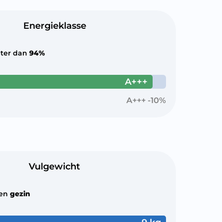
Energieklasse
ter dan
94%
A+++
A+++ -10%
Vulgewicht
een
gezin