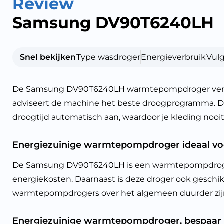
Review
Samsung DV90T6240LH
Snel bekijken
Type wasdroger
Energieverbruik
Vul
De Samsung DV90T6240LH warmtepompdroger verwijder
adviseert de machine het beste droogprogramma. De A
droogtijd automatisch aan, waardoor je kleding nooit 
Energiezuinige warmtepompdroger ideaal voo
De Samsung DV90T6240LH is een warmtepompdroger. H
energiekosten. Daarnaast is deze droger ook geschik
warmtepompdrogers over het algemeen duurder zijn i
Energiezuinige warmtepompdroger, bespaar 