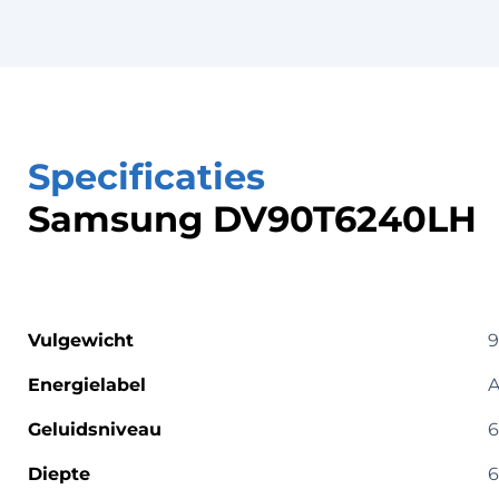
Specificaties
Samsung DV90T6240LH
Vulgewicht
9
Energielabel
A
Geluidsniveau
6
Diepte
6