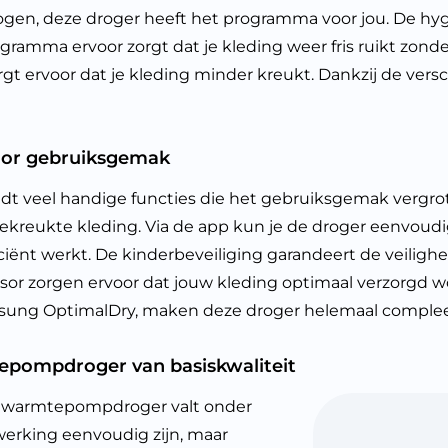
drogen, deze droger heeft het programma voor jou. De h
rogramma ervoor zorgt dat je kleding weer fris ruikt zo
rgt ervoor dat je kleding minder kreukt. Dankzij de ve
oor gebruiksgemak
eel handige functies die het gebruiksgemak vergrote
ekreukte kleding. Via de app kun je de droger eenvoudi
iciënt werkt. De kinderbeveiliging garandeert de veiligh
 zorgen ervoor dat jouw kleding optimaal verzorgd wor
sung OptimalDry, maken deze droger helemaal complee
tepompdroger van basiskwaliteit
 warmtepompdroger valt onder
fwerking eenvoudig zijn, maar