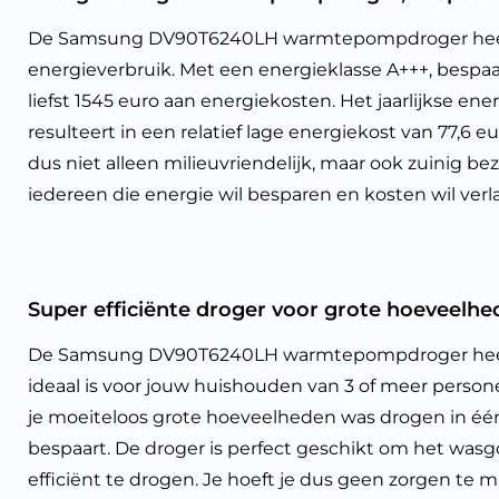
De Samsung DV90T6240LH warmtepompdroger heef
energieverbruik. Met een energieklasse A+++, bespaa
liefst 1545 euro aan energiekosten. Het jaarlijkse en
resulteert in een relatief lage energiekost van 77,6 
dus niet alleen milieuvriendelijk, maar ook zuinig b
iedereen die energie wil besparen en kosten wil verl
Super efficiënte droger voor grote hoeveelh
De Samsung DV90T6240LH warmtepompdroger heeft 
ideaal is voor jouw huishouden van 3 of meer person
je moeiteloos grote hoeveelheden was drogen in één 
bespaart. De droger is perfect geschikt om het wasg
efficiënt te drogen. Je hoeft je dus geen zorgen te