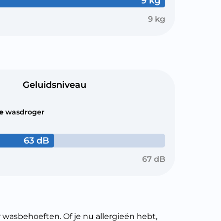
9 kg
9 kg
Geluidsniveau
le
wasdroger
63 dB
67 dB
sbehoeften. Of je nu allergieën hebt,