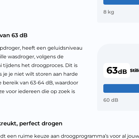
8 kg
van 63 dB
oger, heeft een geluidsniveau
ille wasdroger, volgens de
i tijdens het droogproces. Dit is
63
Stil
dB
s je je niet wilt storen aan harde
le bereik van 63-64 dB, waardoor
e voor iedereen die op zoek is
60 dB
kreukt, perfect drogen
en ruime keuze aan droogprogramma’s voor al jouw wa