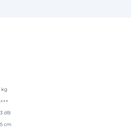
 kg
+++
3 dB
5 cm