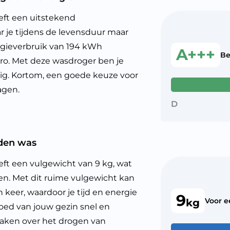
t een uitstekend
r je tijdens de levensduur maar
ergieverbruik van 194 kWh
A+++
Be
euro. Met deze wasdroger ben je
ezig. Kortom, een goede keuze voor
agen.
D
eden was
een vulgewicht van 9 kg, wat
en. Met dit ruime vulgewicht kan
keer, waardoor je tijd en energie
9
Voor 
kg
oed van jouw gezin snel en
 maken over het drogen van