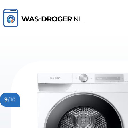
9
/10