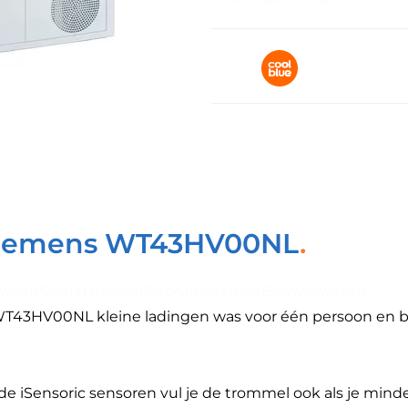
Siemens WT43HV00NL
wicht
Geluidsniveau
Gebruiksgemak
Bouwkwaliteit
HV00NL kleine ladingen was voor één persoon en besp
 de iSensoric sensoren vul je de trommel ook als je min