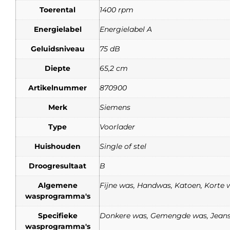
Toerental
1400 rpm
Energielabel
Energielabel A
Geluidsniveau
75 dB
Diepte
65,2 cm
Artikelnummer
870900
Merk
Siemens
Type
Voorlader
Huishouden
Single of stel
Droogresultaat
B
Algemene
Fijne was, Handwas, Katoen, Korte w
wasprogramma's
Specifieke
Donkere was, Gemengde was, Jean
wasprogramma's