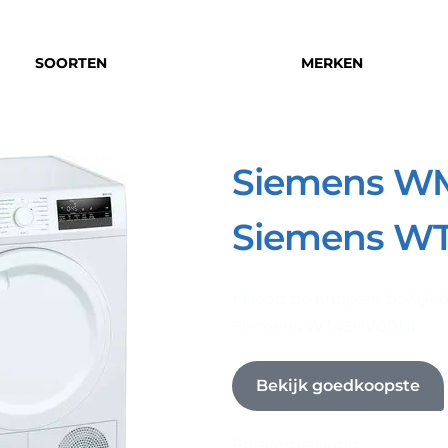
SOORTEN
MERKEN
Siemens W
Siemens W
Klik op de knop en bekij
Siemens WT43HV00NL
Bekijk goedkoopste
Prijsvergelijking