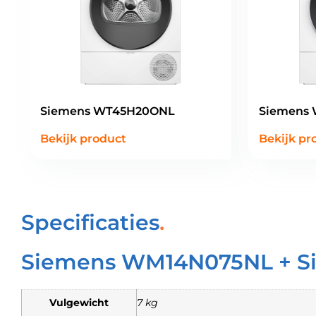
Siemens WT45H20ONL
Siemens
Bekijk product
Bekijk pr
Specificaties
Siemens WM14N075NL + 
Vulgewicht
7 kg