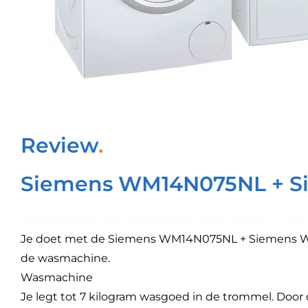
Review
Siemens WM14N075NL + 
Snel bekijken
Type wasdroger
Energieverbruik
Vulge
Je doet met de Siemens WM14N075NL + Siemens WT43
de wasmachine.
Wasmachine
Je legt tot 7 kilogram wasgoed in de trommel. Door