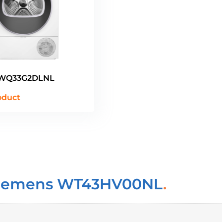
 WQ33G2DLNL
oduct
Siemens WT43HV00NL