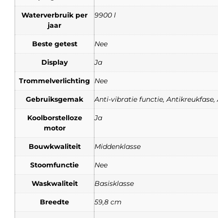
Waterverbruik per
9900 l
jaar
Beste getest
Nee
Display
Ja
Trommelverlichting
Nee
Gebruiksgemak
Anti-vibratie functie, Antikreukfas
Koolborstelloze
Ja
motor
Bouwkwaliteit
Middenklasse
Stoomfunctie
Nee
Waskwaliteit
Basisklasse
Breedte
59,8 cm