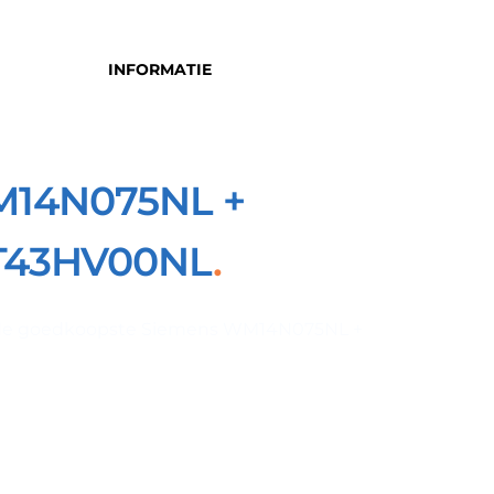
INFORMATIE
M14N075NL +
T43HV00NL
k de goedkoopste Siemens WM14N075NL +