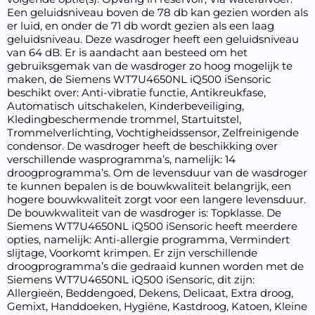
Een geluidsniveau boven de 78 db kan gezien worden als
er luid, en onder de 71 db wordt gezien als een laag
geluidsniveau. Deze wasdroger heeft een geluidsniveau
van 64 dB. Er is aandacht aan besteed om het
gebruiksgemak van de wasdroger zo hoog mogelijk te
maken, de Siemens WT7U4650NL iQ500 iSensoric
beschikt over: Anti-vibratie functie, Antikreukfase,
Automatisch uitschakelen, Kinderbeveiliging,
Kledingbeschermende trommel, Startuitstel,
Trommelverlichting, Vochtigheidssensor, Zelfreinigende
condensor. De wasdroger heeft de beschikking over
verschillende wasprogramma’s, namelijk: 14
droogprogramma’s. Om de levensduur van de wasdroger
te kunnen bepalen is de bouwkwaliteit belangrijk, een
hogere bouwkwaliteit zorgt voor een langere levensduur.
De bouwkwaliteit van de wasdroger is: Topklasse. De
Siemens WT7U4650NL iQ500 iSensoric heeft meerdere
opties, namelijk: Anti-allergie programma, Vermindert
slijtage, Voorkomt krimpen. Er zijn verschillende
droogprogramma’s die gedraaid kunnen worden met de
Siemens WT7U4650NL iQ500 iSensoric, dit zijn:
Allergieën, Beddengoed, Dekens, Delicaat, Extra droog,
Gemixt, Handdoeken, Hygiëne, Kastdroog, Katoen, Kleine