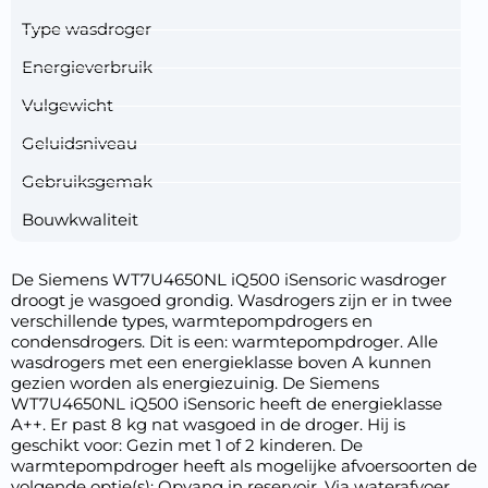
Type wasdroger
Energieverbruik
Vulgewicht
Geluidsniveau
Gebruiksgemak
Bouwkwaliteit
De Siemens WT7U4650NL iQ500 iSensoric wasdroger
droogt je wasgoed grondig. Wasdrogers zijn er in twee
verschillende types, warmtepompdrogers en
condensdrogers. Dit is een: warmtepompdroger. Alle
wasdrogers met een energieklasse boven A kunnen
gezien worden als energiezuinig. De Siemens
WT7U4650NL iQ500 iSensoric heeft de energieklasse
A++. Er past 8 kg nat wasgoed in de droger. Hij is
geschikt voor: Gezin met 1 of 2 kinderen. De
warmtepompdroger heeft als mogelijke afvoersoorten de
volgende optie(s): Opvang in reservoir, Via waterafvoer.