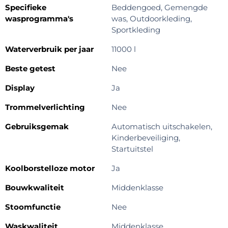
Specifieke
Beddengoed, Gemengde
wasprogramma's
was, Outdoorkleding,
Sportkleding
Waterverbruik per jaar
11000 l
Beste getest
Nee
Display
Ja
Trommelverlichting
Nee
Gebruiksgemak
Automatisch uitschakelen,
Kinderbeveiliging,
Startuitstel
Koolborstelloze motor
Ja
Bouwkwaliteit
Middenklasse
Stoomfunctie
Nee
Waskwaliteit
Middenklasse