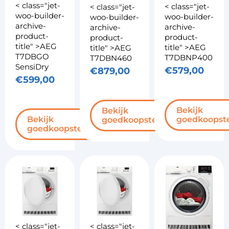
< class="jet-
< class="jet-
< class="jet-
woo-builder-
woo-builder-
woo-builder-
archive-
archive-
archive-
product-
product-
product-
title" >AEG
title" >AEG
title" >AEG
T7DBGO
T7DBNP400
T7DBN460
SensiDry
€
579,00
€
879,00
€
599,00
Bekijk
Bekijk
goedkoopst
Bekijk
goedkoopste
goedkoopste
< class="jet-
< class="jet-