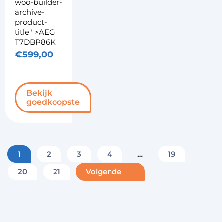
woo-builder-
archive-
product-
title" >AEG
T7DBP86K
€
599,00
Bekijk
goedkoopste
1
2
3
4
…
19
Volgende
20
21