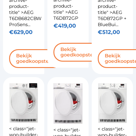
archive-
archive-
product-
product-
product-
title" >AEG
title" >AEG
title" >AEG
T6DB72GP
T6DB682CBW
T6DB72GP +
ProSens...
BlueBui...
€
419,00
€
629,00
€
512,00
Bekijk
goedkoopste
Bekijk
Bekijk
goedkoopste
goedkoopst
< class="jet-
< class="jet-
< class="jet-
woo-builder-
woo-builder-
woo-builder-