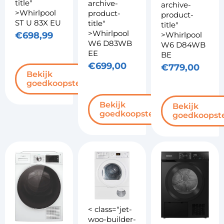
title"
archive-
archive-
>Whirlpool
product-
product-
ST U 83X EU
title"
title"
>Whirlpool
>Whirlpool
€
698,99
W6 D83WB
W6 D84WB
EE
BE
€
699,00
€
779,00
Bekijk
goedkoopste
Bekijk
Bekijk
goedkoopste
goedkoopst
< class="jet-
woo-builder-