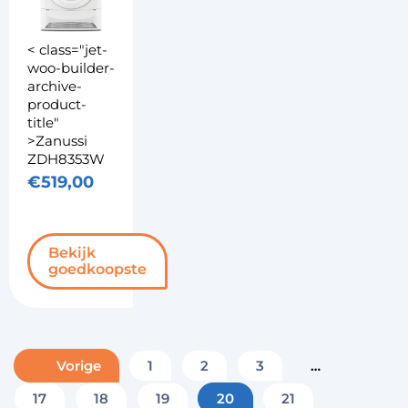
< class="jet-
woo-builder-
archive-
product-
title"
>Zanussi
ZDH8353W
€
519,00
Bekijk
goedkoopste
Vorige
1
2
3
…
17
18
19
20
21