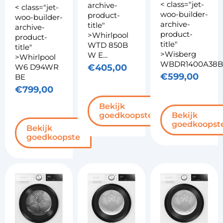
< class="jet-
archive-
< class="jet-
woo-builder-
product-
woo-builder-
archive-
title"
archive-
product-
>Whirlpool
product-
title"
WTD 850B
title"
>Wisberg
W E...
>Whirlpool
WBDR1400A38
W6 D94WR
€
405,00
€
599,00
BE
€
799,00
Bekijk
Bekijk
goedkoopste
goedkoopst
Bekijk
goedkoopste