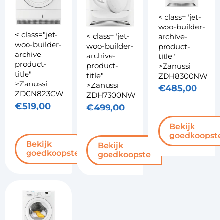
< class="jet-
woo-builder-
< class="jet-
< class="jet-
archive-
woo-builder-
woo-builder-
product-
archive-
archive-
title"
product-
product-
>Zanussi
title"
title"
ZDH8300NW
>Zanussi
>Zanussi
€
485,00
ZDCN823CW
ZDH7300NW
€
519,00
€
499,00
Bekijk
goedkoopst
Bekijk
Bekijk
goedkoopste
goedkoopste