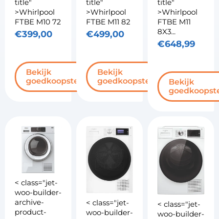
title"
title"
title"
>Whirlpool
>Whirlpool
>Whirlpool
FTBE M10 72
FTBE M11 82
FTBE M11
8X3...
€
399,00
€
499,00
€
648,99
Bekijk
Bekijk
goedkoopste
goedkoopste
Bekijk
goedkoopst
< class="jet-
woo-builder-
archive-
< class="jet-
< class="jet-
product-
woo-builder-
woo-builder-