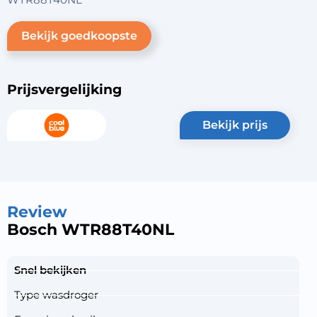
Bekijk goedkoopste
Prijsvergelijking
bekijk prijs
Review
Bosch WTR88T40NL
Snel bekijken
Type wasdroger