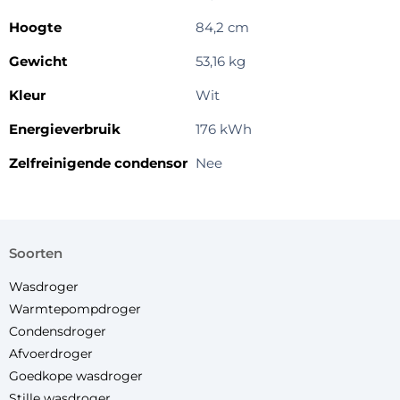
Hoogte
84,2 cm
Gewicht
53,16 kg
Kleur
Wit
Energieverbruik
176 kWh
Zelfreinigende condensor
Nee
soorten
Wasdroger
Warmtepompdroger
Condensdroger
Afvoerdroger
Goedkope wasdroger
Stille wasdroger