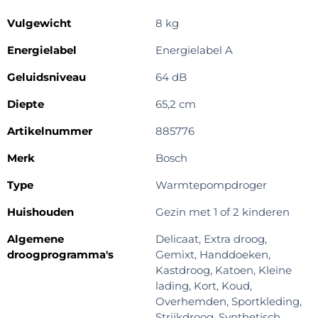
Vulgewicht
8 kg
Energielabel
Energielabel A
Geluidsniveau
64 dB
Diepte
65,2 cm
Artikelnummer
885776
Merk
Bosch
Type
Warmtepompdroger
Huishouden
Gezin met 1 of 2 kinderen
Algemene
Delicaat, Extra droog,
droogprogramma's
Gemixt, Handdoeken,
Kastdroog, Katoen, Kleine
lading, Kort, Koud,
Overhemden, Sportkleding,
Strijkdroog, Synthetisch,