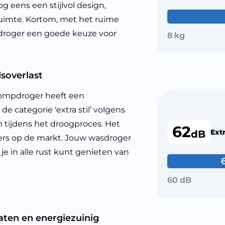
g eens een stijlvol design,
ruimte. Kortom, met het ruime
roger een goede keuze voor
8 kg
soverlast
mpdroger heeft een
de categorie ‘extra stil’ volgens
en tijdens het droogproces. Het
62
Extr
dB
ogers op de markt. Jouw wasdroger
je in alle rust kunt genieten van
60 dB
aten en energiezuinig