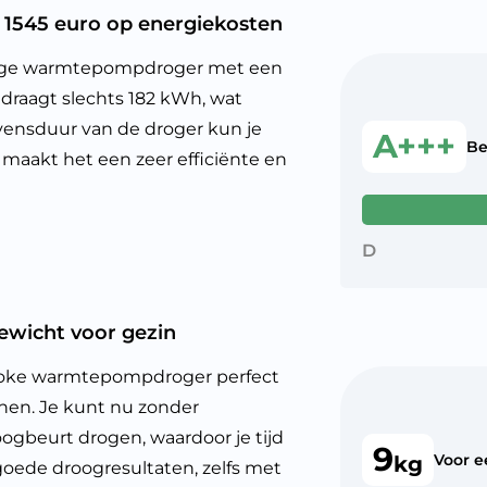
1545 euro op energiekosten
ige warmtepompdroger met een
edraagt slechts 182 kWh, wat
evensduur van de droger kun je
A+++
Be
 maakt het een zeer efficiënte en
D
wicht voor gezin
poke warmtepompdroger perfect
nen. Je kunt nu zonder
gbeurt drogen, waardoor je tijd
9
Voor 
kg
 goede droogresultaten, zelfs met