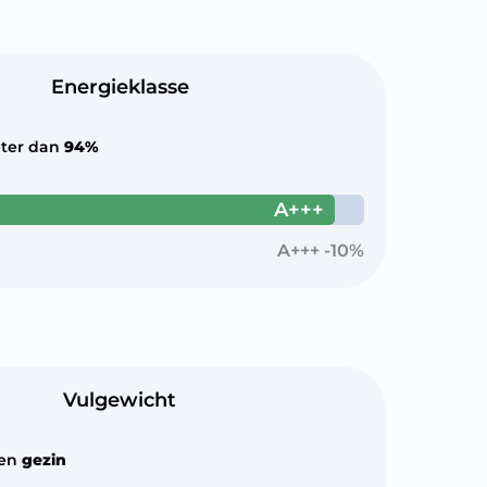
Energieklasse
ter dan
94%
A+++
A+++ -10%
Vulgewicht
een
gezin