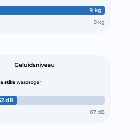
9 kg
9 kg
Geluidsniveau
a stille
wasdroger
62 dB
67 dB