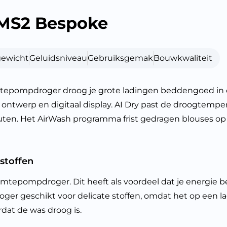
MS2 Bespoke
gewicht
Geluidsniveau
Gebruiksgemak
Bouwkwaliteit
pdroger droog je grote ladingen beddengoed in één 
ntwerp en digitaal display. AI Dry past de droogtempera
en. Het AirWash programma frist gedragen blouses op en
 stoffen
pompdroger. Dit heeft als voordeel dat je energie
er geschikt voor delicate stoffen, omdat het op een la
at de was droog is.