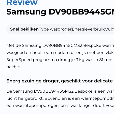
Review
Samsung DV90BB9445G
Snel bekijken
Type wasdroger
Energieverbruik
Vul
Met de Samsung DV90BB9445GMS2 Bespoke warmtepom
wasgoed en heeft een modern uiterlijk met een vlak o
SuperSpeed programma droog je 3 kg was in 81 minut
nachts.
Energiezuinige droger, geschikt voor delicate
De Samsung DV90BB9445GMS2 Bespoke is een warmte
lucht hergebruikt. Bovendien is een warmtepompdrog
een warmtepompdroger soms wat langer duurt voord