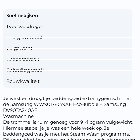
Snel bekijken
Type wasdroger
Energieverbruik
Vulgewicht
Geluidsniveau
Gebruiksgemak
Bouwkwaliteit
Je wast en droogt je beddengoed extra hygiënisch met
de Samsung WW90TA049AE EcoBubble + Samsung
DV90TA240AE.
Wasmachine
De trommel is ruim genoeg voor 9 kilogram vulgewicht.
Hiermee stapel je je was een hele week op. Je
beddengoed was je met het Steam Wash programma.
Dit verwijdert bacteriën en allergenen, zoals dierenharen