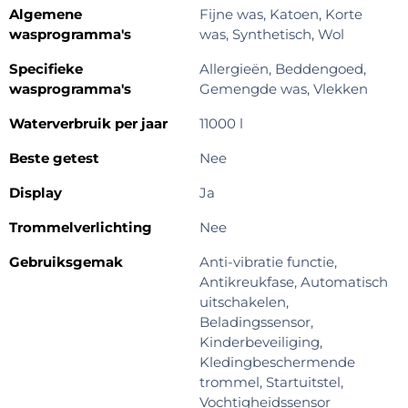
Algemene
Fijne was, Katoen, Korte
wasprogramma's
was, Synthetisch, Wol
Specifieke
Allergieën, Beddengoed,
wasprogramma's
Gemengde was, Vlekken
Waterverbruik per jaar
11000 l
Beste getest
Nee
Display
Ja
Trommelverlichting
Nee
Gebruiksgemak
Anti-vibratie functie,
Antikreukfase, Automatisch
uitschakelen,
Beladingssensor,
Kinderbeveiliging,
Kledingbeschermende
trommel, Startuitstel,
Vochtigheidssensor