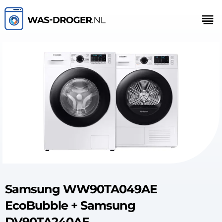
Samsung WW90TA049AE
EcoBubble + Samsung
DV90TA240AE