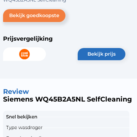
Bekijk goedkoopste
Prijsvergelijking
bekijk prijs
Review
Siemens WQ45B2A5NL SelfCleaning
Snel bekijken
Type wasdroger