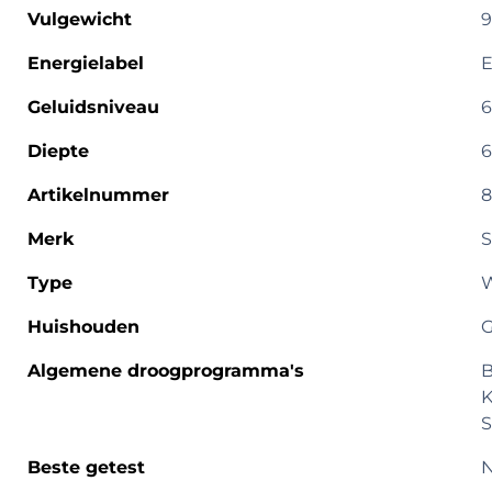
Vulgewicht
9
Energielabel
E
Geluidsniveau
6
Diepte
6
Artikelnummer
8
Merk
S
Type
Huishouden
G
Algemene droogprogramma's
B
K
S
Beste getest