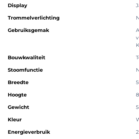
Display
J
Trommelverlichting
Gebruiksgemak
A
v
K
Bouwkwaliteit
T
Stoomfunctie
Breedte
5
Hoogte
8
Gewicht
5
Kleur
W
Energieverbruik