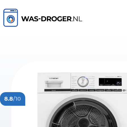
8.8
/10