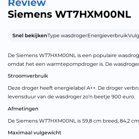
Review
Siemens WT7HXM00NL
Snel bekijken
Type wasdroger
Energieverbruik
Vul
De Siemens WT7HXM00NL is een populaire wasdroger. 
omdat het een warmtepompdroger is. De wasdroger 
Stroomverbruik
Deze droger heeft energielabel A++. De droger verbru
levensduur van de wasdroger zo’n beetje 900 euro.
Afmetingen
De Siemens WT7HXM00NL is 59,8 cm breed, 84,2 cm h
Maximaal vulgewicht