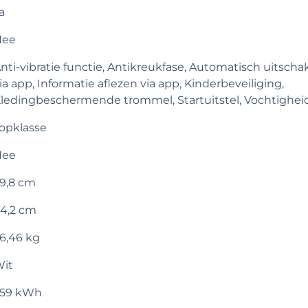
a
Nee
nti-vibratie functie, Antikreukfase, Automatisch uitsch
ia app, Informatie aflezen via app, Kinderbeveiliging,
ledingbeschermende trommel, Startuitstel, Vochtigheid
opklasse
Nee
9,8 cm
4,2 cm
6,46 kg
it
259 kWh