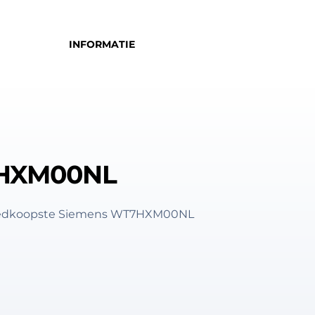
INFORMATIE
HXM00NL
 goedkoopste Siemens WT7HXM00NL