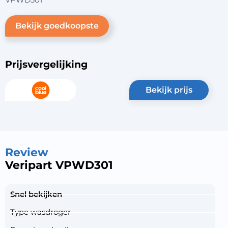
Bekijk goedkoopste
Prijsvergelijking
bekijk prijs
Review
Veripart VPWD301
Snel bekijken
Type wasdroger