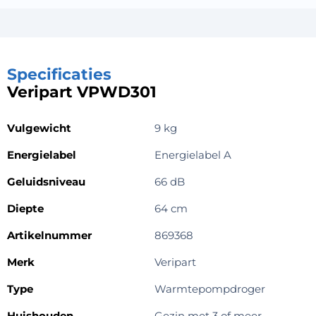
Specificaties
Veripart VPWD301
Vulgewicht
9 kg
Energielabel
Energielabel A
Geluidsniveau
66 dB
Diepte
64 cm
Artikelnummer
869368
Merk
Veripart
Type
Warmtepompdroger
Huishouden
Gezin met 3 of meer