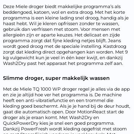
Deze Miele droger biedt makkelijke programma’s als
beddengoed, katoen, wol en extra droog. Met het korte
programma is een kleine lading snel droog, handig als je
haast hebt. Wil je kleren opfrissen zonder te wassen,
gebruik dan verfrissen met stoom. Voor mensen met
allergieën zijn er aparte keuzes. Het delicaat en zijde
programma zorgt dat fijne kleding netjes blijft. Jeans
wordt goed droog met de speciale instelling. Kastdroog
zorgt dat kleding direct opgehangen kan worden. Met 9
kg vulgewicht kun je veel in één keer kwijt, en dankzij
Wash2Dry past het apparaat het programma zelf aan.
Slimme droger, super makkelijk wassen
Met de Miele TQ 1000 WP droger regel je alles via de app
en zie je altijd hoe ver het programma is. De machine
heeft een anti-vibratiefunctie en een trommel die
kleding goed beschermt. Als je je hand bij de deur houdt,
gaat die automatisch open. Door MotionReact start de
droger als je eraan komt. Met Wash2Dry en
QuickPowerDry kies je snel een goed programma.
Dankzij PowerFresh wordt kleding opgefrist met stoom