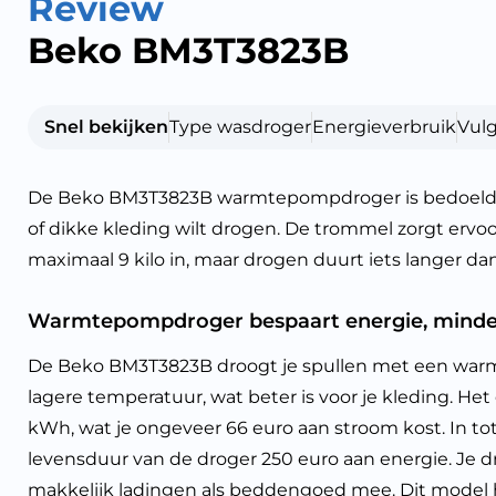
Review
Beko BM3T3823B
Snel bekijken
Type wasdroger
Energieverbruik
Vul
De Beko BM3T3823B warmtepompdroger is bedoeld voor
of dikke kleding wilt drogen. De trommel zorgt ervoor 
maximaal 9 kilo in, maar drogen duurt iets langer d
Warmtepompdroger bespaart energie, minder
De Beko BM3T3823B droogt je spullen met een war
lagere temperatuur, wat beter is voor je kleding. Het 
kWh, wat je ongeveer 66 euro aan stroom kost. In tot
levensduur van de droger 250 euro aan energie. Je 
makkelijk ladingen als beddengoed mee. Dit model h