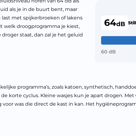
uidsniveau horen van 64 dB als
luid als je in de buurt bent, maar
en last met spijkerbroeken of lakens
64
Stil
dB
it welk droogprogramma je kiest,
e droger staat, dan zal je het geluid
60 dB
ke programma’s, zoals katoen, synthetisch, handdoeke
 de korte cyclus. Kleine wasjes kun je apart drogen. Met
ig voor was die direct de kast in kan. Het hygiëneprogramm