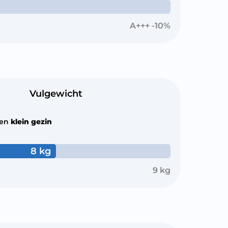
A+++ -10%
Vulgewicht
een
klein gezin
8 kg
9 kg