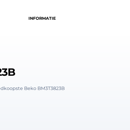
INFORMATIE
23B
goedkoopste Beko BM3T3823B