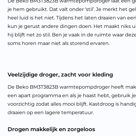
De Beko BM3T3823B warmtepompdroger laat een gel
je hem gebruikt. Dat valt onder ‘stil’. Je merkt het ge
heel luid is het niet. Tijdens het laten draaien van e
kun je gerust andere dingen doen. Het maakt niks u
hij blijft net zo stil. Ben je vaak in de ruimte waar dez
soms horen maar niet als storend ervaren.
Veelzijdige droger, zacht voor kleding
De Beko BM3T3823B warmtepompdroger heeft makkelij
een apart programma en als je haast hebt, gebruik je
voorzichtig zodat alles mooi blijft. Kastdroog is hand
draaien op een lagere temperatuur.
Drogen makkelijk en zorgeloos